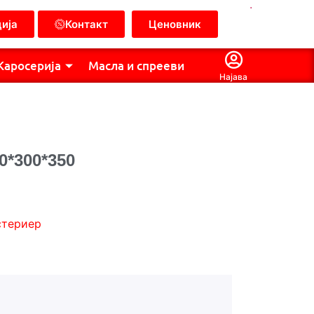
.
ија
Контакт
Ценовник
Каросерија
Масла и спрееви
Најава
0*300*350
стериер