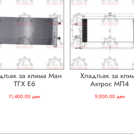
дњак за клима Ман
Хладњак за кли
ТГХ E6
Актрос МП4
11,400.00
ден
9,000.00
ден