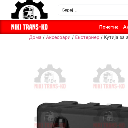
Почетна
А
Дома
/
Аксесоари
/
Екстериер
/ Кутија за