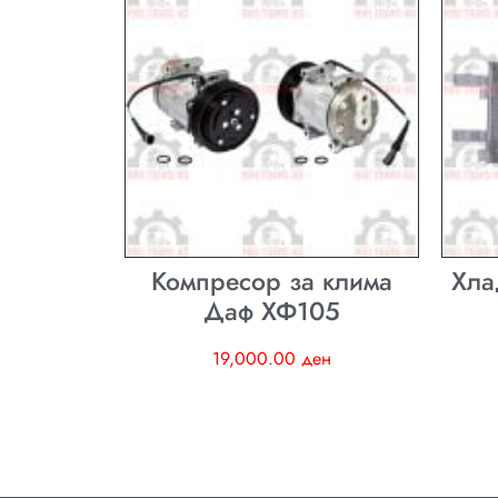
Компресор за клима
Хла
Даф ХФ105
19,000.00
ден