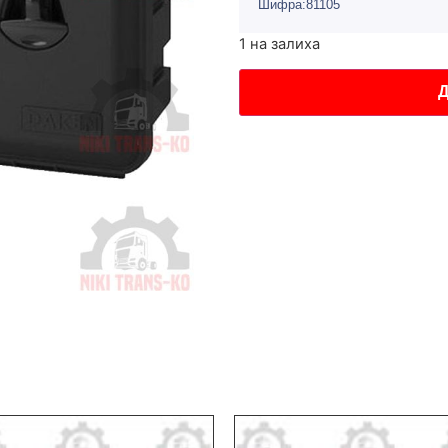
Шифра:81105
1 на залиха
Д