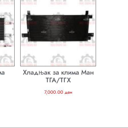
ма
Хладњак за клима Ман
ТГА/ТГХ
7,000.00
ден