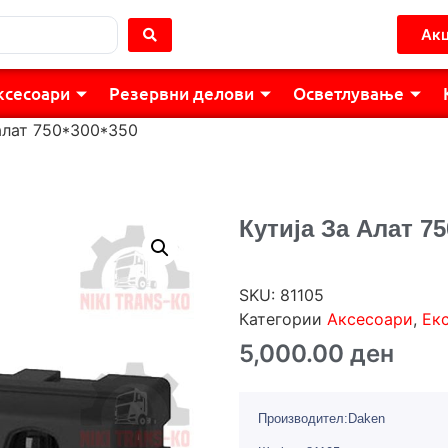
Акц
ксесоари
Резервни делови
Осветлување
 алат 750*300*350
Кутија За Алат 75
SKU:
81105
Категории
Аксесоари
,
Ек
5,000.00
ден
Производител:Daken