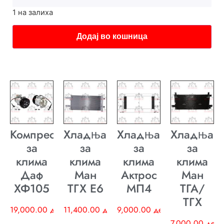
1 на залиха
Додај во кошница
Компресор
Хладњак
Хладњак
Хладњак
за
за
за
за
клима
клима
клима
клима
Даф
Ман
Актрос
Ман
ХФ105
ТГХ E6
МП4
ТГА/
ТГХ
19,000.00
ден
11,400.00
ден
9,000.00
ден
7,000.00
ден