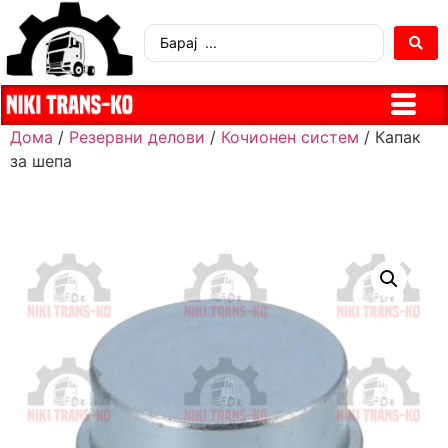
Дома
/
Резервни делови
/
Кочионен систем
/ Капак
за шепа