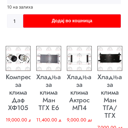
10 на залиха
Додај во кошница
Компресор
Хладњак
Хладњак
Хладњак
за
за
за
за
клима
клима
клима
клима
Даф
Ман
Актрос
Ман
ХФ105
ТГХ E6
МП4
ТГА/
ТГХ
19,000.00
ден
11,400.00
ден
9,000.00
ден
7,000.00
ден