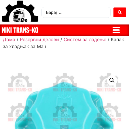
Дома
/
Резервни делови
/
Систем за ладење
/ Капак
за хладњак за Ман