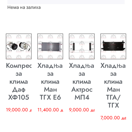
Нема на залиха
Компресор
Хладњак
Хладњак
Хладњак
за
за
за
за
клима
клима
клима
клима
Даф
Ман
Актрос
Ман
ХФ105
ТГХ E6
МП4
ТГА/
ТГХ
19,000.00
ден
11,400.00
ден
9,000.00
ден
7,000.00
ден