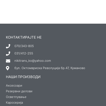
КОНТАКТИРАЈТЕ НЕ
070/343-805
031/412-255
nikitrans_ko@yahoo.com
бул. Октомвриска Револуција бр.47, Куманово
НАШИ ПРОИЗВОДИ
Аксесоари
Резервни делови
Осветлување
Каросерија