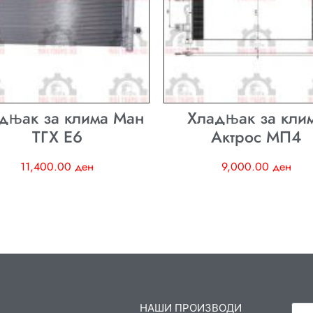
дњак за клима Ман
Хладњак за кли
ТГХ E6
Актрос МП4
11,400.00
ден
9,000.00
ден
НАШИ ПРОИЗВОДИ