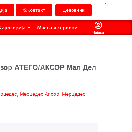
.
ија
Контакт
Ценовник
Каросерија
Масла и спрееви
Најава
изор АТЕГО/АКСОР Мал Дел
рцедес
,
Мерцедес Аксор
,
Мерцедес