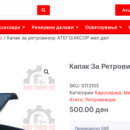
Акц
ксесоари
Резервни делови
Осветлување
р
/ Капак за ретровизор АТЕГО/АКСОР мал дел
Капак За Ретров
SKU:
S113105
Категории
Каросерија
,
Ме
Атего
,
Ретровизори
500.00
ден
Производител:SME