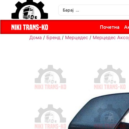
Почетна
А
Дома
/
Бренд
/
Мерцедес
/
Мерцедес Аксо