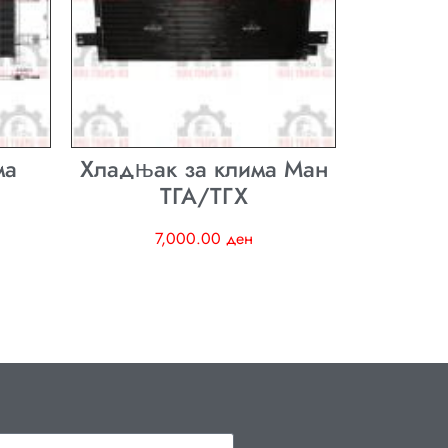
ма
Хладњак за клима Ман
ТГА/ТГХ
7,000.00
ден