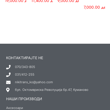
19,000.00
ден
11,400.00
ден
9,000.00
ден
7,000.00
ден
КОНТАКТИРАЈТЕ НЕ
070/343-805
031/412-255
nikitrans_ko@yahoo.com
бул. Октомвриска Револуција бр.47, Куманово
НАШИ ПРОИЗВОДИ
Аксесоари