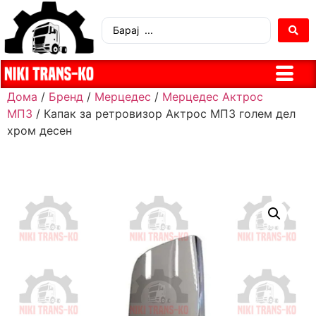
Дома
/
Бренд
/
Мерцедес
/
Мерцедес Актрос
МП3
/ Капак за ретровизор Актрос МП3 голем дел
хром десен