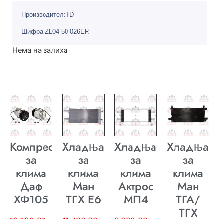
Производител:TD
Шифра:ZL04-50-026ER
Нема на залиха
Компресор
Хладњак
Хладњак
Хладњак
за
за
за
за
клима
клима
клима
клима
Даф
Ман
Актрос
Ман
ХФ105
ТГХ E6
МП4
ТГА/
ТГХ