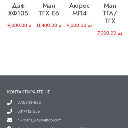
Даф
Ман
Актрос
Ман
ХФ105
ТГХ E6
МП4
ТГА/
ТГХ
19,000.00
ден
11,400.00
ден
9,000.00
ден
7,000.00
ден
КОНТАКТИРАЈТЕ НЕ
070/343-805
031/412-255
nikitrans_ko@yahoo.com