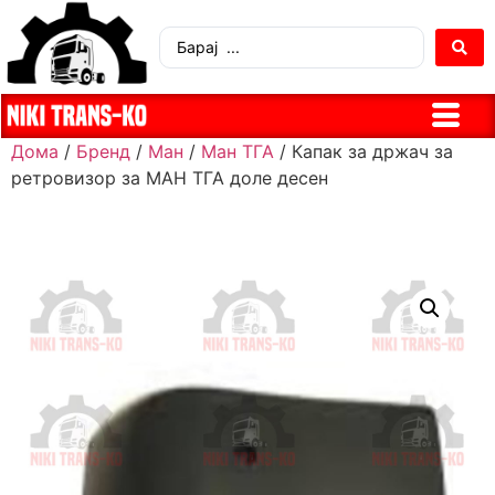
Дома
/
Бренд
/
Ман
/
Ман ТГА
/ Капак за држач за
ретровизор за МАН ТГА доле десен