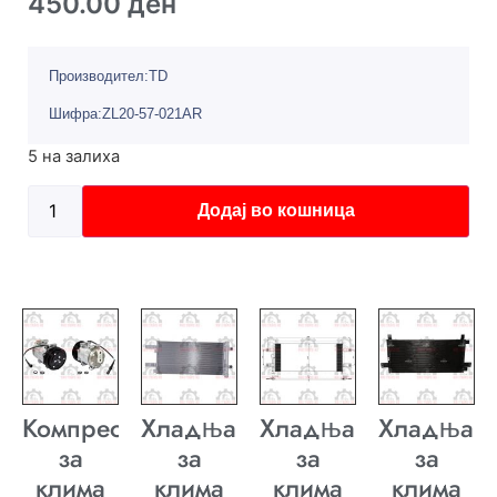
450.00
ден
Производител:TD
Шифра:ZL20-57-021AR
5 на залиха
Додај во кошница
Компресор
Хладњак
Хладњак
Хладњак
за
за
за
за
клима
клима
клима
клима