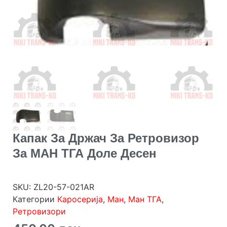
Капак За Држач За Ретровизор
За МАН ТГА Доле Десен
SKU:
ZL20-57-021AR
Категории
Каросерија
,
Ман
,
Ман ТГА
,
Ретровизори