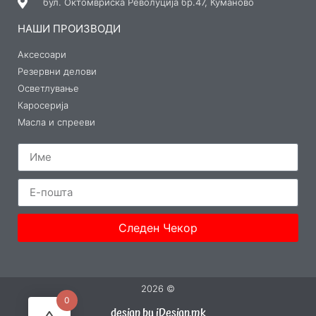
бул. Октомвриска Револуција бр.47, Куманово
НАШИ ПРОИЗВОДИ
Аксесоари
Резервни делови
Осветлување
Каросерија
Масла и спрееви
Следен Чекор
2026 ©
0
design by iDesign.mk