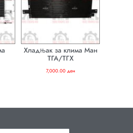
ма
Хладњак за клима Ман
ТГА/ТГХ
7,000.00
ден