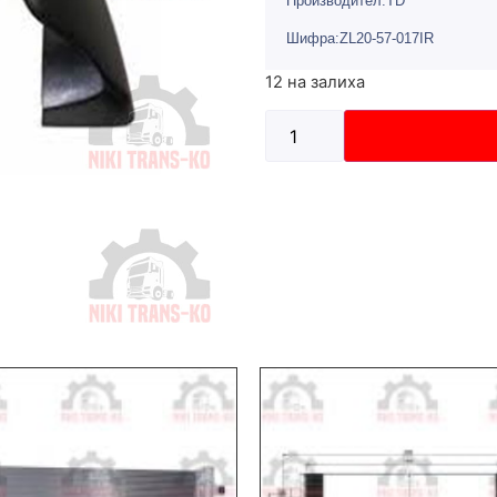
Производител:TD
Шифра:ZL20-57-017IR
12 на залиха