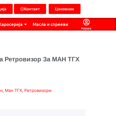
.
ија
Контакт
Ценовник
Каросерија
Масла и спрееви
Најава
За Ретровизор За МАН ТГХ
н
,
Ман ТГХ
,
Ретровизори