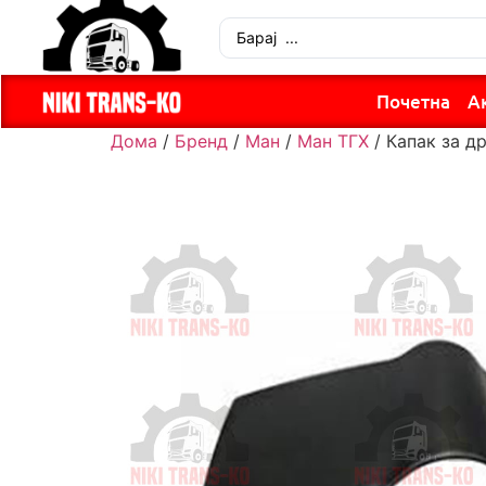
Почетна
А
Дома
/
Бренд
/
Ман
/
Ман ТГХ
/ Капак за д