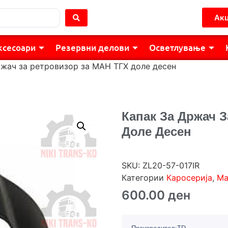
Акц
ксесоари
Резервни делови
Осветлување
ржач за ретровизор за МАН ТГХ доле десен
Капак За Држач 
Доле Десен
SKU:
ZL20-57-017IR
Категории
Каросерија
,
Ма
600.00
ден