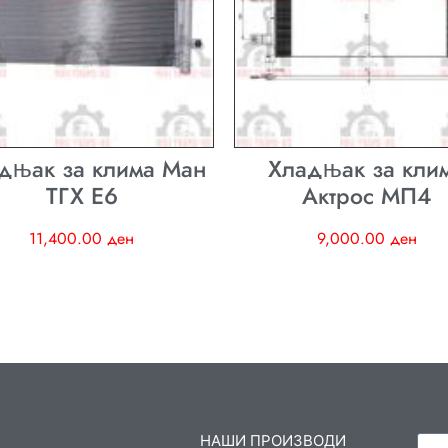
дњак за клима Ман
Хладњак за кли
ТГХ E6
Актрос МП4
11,400.00
ден
9,000.00
ден
НАШИ ПРОИЗВОДИ