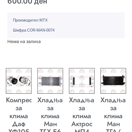
600.00
ден
Производител:MTX
Шифра:COR-MAN-0074
Нема на залиха
Компресор
Хладњак
Хладњак
Хладњак
за
за
за
за
клима
клима
клима
клима
Даф
Ман
Актрос
Ман
ХФ105
ТГХ E6
МП4
ТГА/