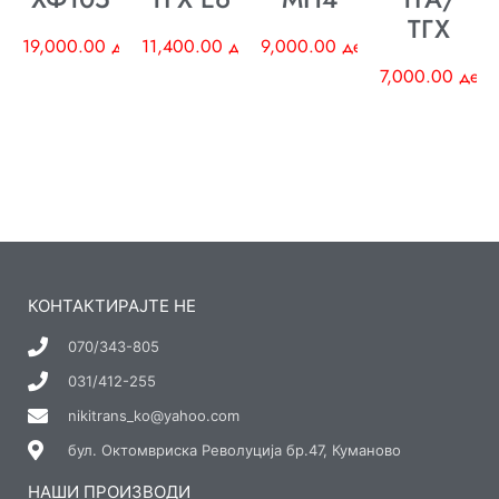
ТГХ
19,000.00
ден
11,400.00
ден
9,000.00
ден
7,000.00
ден
КОНТАКТИРАЈТЕ НЕ
070/343-805
031/412-255
nikitrans_ko@yahoo.com
бул. Октомвриска Револуција бр.47, Куманово
НАШИ ПРОИЗВОДИ