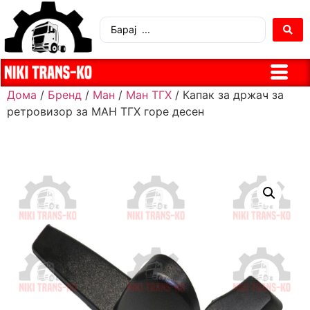
Дома
/
Бренд
/
Ман
/
Ман ТГХ
/ Капак за држач за
ретровизор за МАН ТГХ горе десен