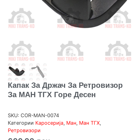
Капак За Држач За Ретровизор
За МАН ТГХ Горе Десен
SKU:
COR-MAN-0074
Категории
Каросерија
,
Ман
,
Ман ТГХ
,
Ретровизори