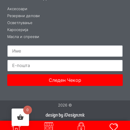
Аксесоари
Резервни делови
Осветлување
Каросерија
Масла и спрееви
Следен Чекор
2026 ©
0
design by iDesign.mk