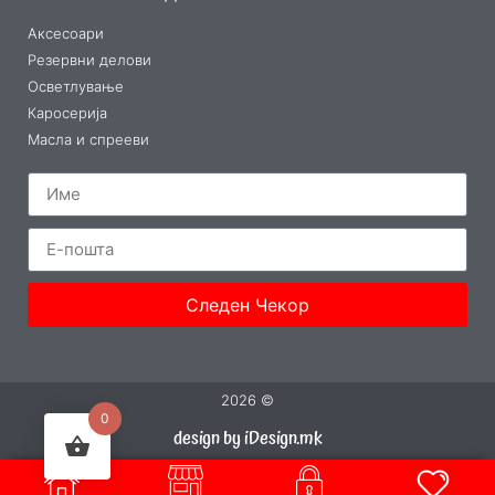
Аксесоари
Резервни делови
Осветлување
Каросерија
Масла и спрееви
Следен Чекор
2026 ©
0
design by iDesign.mk