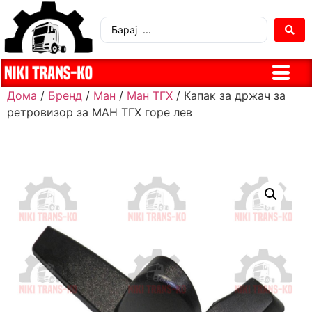
Дома
/
Бренд
/
Ман
/
Ман ТГХ
/ Капак за држач за
ретровизор за МАН ТГХ горе лев