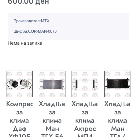
600.00
ден
Производител:MTX
Шифра:COR-MAN-0073
Нема на залиха
Компресор
Хладњак
Хладњак
Хладњак
за
за
за
за
клима
клима
клима
клима
Даф
Ман
Актрос
Ман
ХФ105
ТГХ E6
МП4
ТГА/