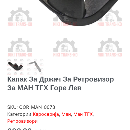
Капак За Држач За Ретровизор
За МАН ТГХ Горе Лев
SKU:
COR-MAN-0073
Категории
Каросерија
,
Ман
,
Ман ТГХ
,
Ретровизори