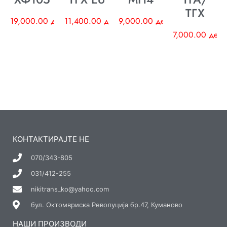
ТГХ
19,000.00
ден
11,400.00
ден
9,000.00
ден
7,000.00
ден
КОНТАКТИРАЈТЕ НЕ
070/343-805
031/412-255
nikitrans_ko@yahoo.com
бул. Октомвриска Револуција бр.47, Куманово
НАШИ ПРОИЗВОДИ