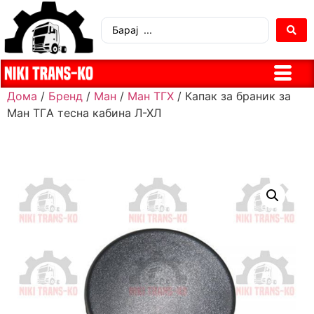
Дома
/
Бренд
/
Ман
/
Ман ТГХ
/ Капак за браник за
Ман ТГA тесна кабина Л-ХЛ