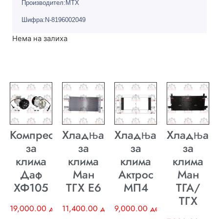
Производител:MTX
Шифра:N-8196002049
Нема на залиха
Компресор
Хладњак
Хладњак
Хладњак
за
за
за
за
клима
клима
клима
клима
Даф
Ман
Актрос
Ман
ХФ105
ТГХ E6
МП4
ТГА/
ТГХ
19,000.00
ден
11,400.00
ден
9,000.00
ден