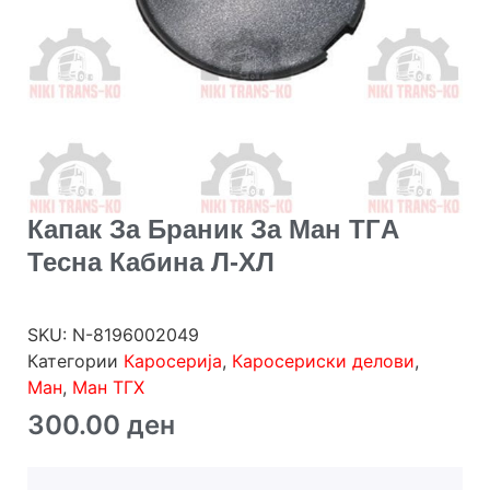
Капак За Браник За Ман ТГA
Тесна Кабина Л-ХЛ
SKU:
N-8196002049
Категории
Каросерија
,
Каросериски делови
,
Ман
,
Ман ТГХ
300.00
ден