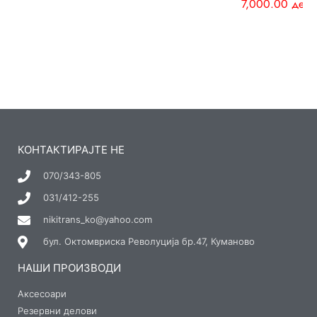
7,000.00
ден
КОНТАКТИРАЈТЕ НЕ
070/343-805
031/412-255
nikitrans_ko@yahoo.com
бул. Октомвриска Револуција бр.47, Куманово
НАШИ ПРОИЗВОДИ
Аксесоари
Резервни делови