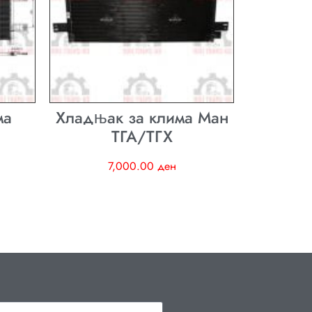
ма
Хладњак за клима Ман
ТГА/ТГХ
7,000.00
ден