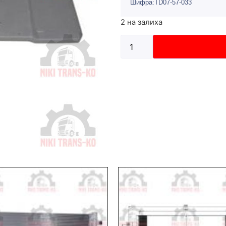
Шифра:TD07-57-033
2 на залиха