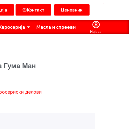
.
ија
Контакт
Ценовник
Каросерија
Масла и спрееви
Најава
а Гума Ман
росериски делови