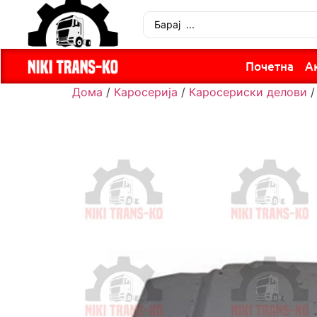
Почетна
А
Дома
/
Каросерија
/
Каросериски делови
/