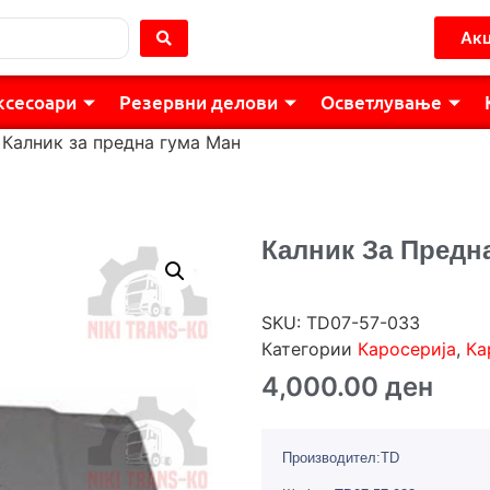
Акц
ксесоари
Резервни делови
Осветлување
 Калник за предна гума Ман
Калник За Предн
SKU:
TD07-57-033
Категории
Каросерија
,
Ка
4,000.00
ден
Производител:TD