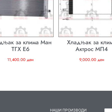
дњак за клима Ман
Хладњак за кли
ТГХ E6
Актрос МП4
11,400.00
ден
9,000.00
ден
НАШИ ПРОИЗВОДИ