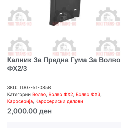
Калник За Предна Гума За Волво
ФХ2/3
SKU:
TD07-51-085B
Категории
Волво
,
Волво ФХ2
,
Волво ФХ3
,
Каросерија
,
Каросериски делови
2,000.00
ден