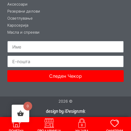
Аксесоари
Резервни делови
Осветлување
Каросерија
Масла и спрееви
Следен Чекор
2026 ©
0
design by iDesign.mk
ПОЧЕТНА
ПРОДАВНИЦА
НАЈАВА
ОМИЛЕНИ