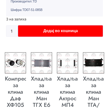
Производител:TD
Шифра:TD07-51-085B
3 на залиха
Додај во кошница
Компресор
Хладњак
Хладњак
Хладњак
за
за
за
за
клима
клима
клима
клима
Даф
Ман
Актрос
Ман
ХФ105
ТГХ E6
МП4
ТГА/