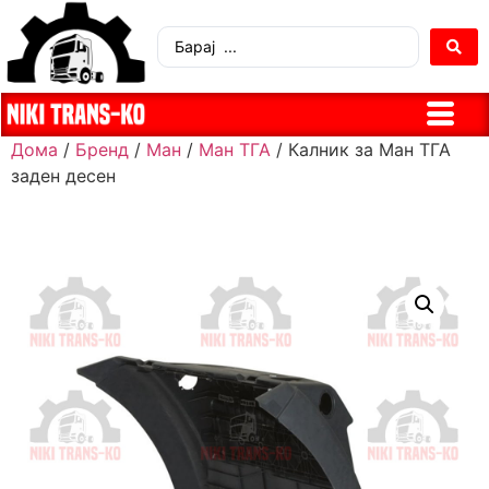
Дома
/
Бренд
/
Ман
/
Ман ТГА
/ Калник за Ман ТГА
заден десен