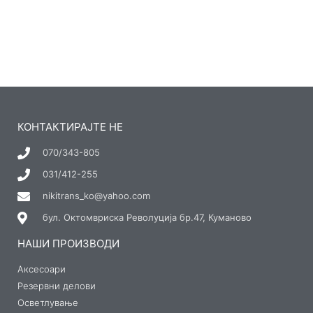
КОНТАКТИРАЈТЕ НЕ
070/343-805
031/412-255
nikitrans_ko@yahoo.com
бул. Октомвриска Револуција бр.47, Куманово
НАШИ ПРОИЗВОДИ
Аксесоари
Резервни делови
Осветлување