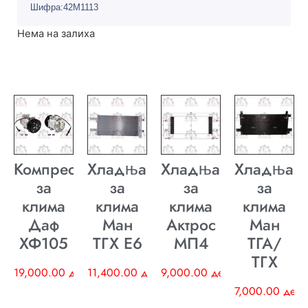
Шифра:42M1113
Нема на залиха
Компресор
Хладњак
Хладњак
Хладњак
за
за
за
за
клима
клима
клима
клима
Даф
Ман
Актрос
Ман
ХФ105
ТГХ E6
МП4
ТГА/
ТГХ
19,000.00
ден
11,400.00
ден
9,000.00
ден
7,000.00
ден