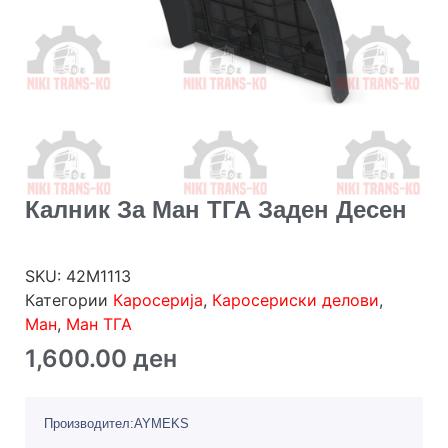
Калник За Ман ТГА Заден Десен
SKU:
42M1113
Категории
Каросерија
,
Каросериски делови
,
Ман
,
Ман ТГА
1,600.00
ден
Производител:AYMEKS