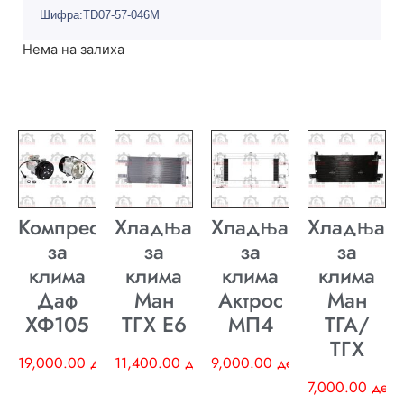
Шифра:TD07-57-046М
Нема на залиха
Компресор
Хладњак
Хладњак
Хладњак
за
за
за
за
клима
клима
клима
клима
Даф
Ман
Актрос
Ман
ХФ105
ТГХ E6
МП4
ТГА/
ТГХ
19,000.00
ден
11,400.00
ден
9,000.00
ден
7,000.00
ден