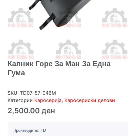
Калник Горе За Ман За Една
Гума
SKU:
TD07-57-046М
Категории
Каросерија
,
Каросериски делови
2,500.00
ден
Производител:TD