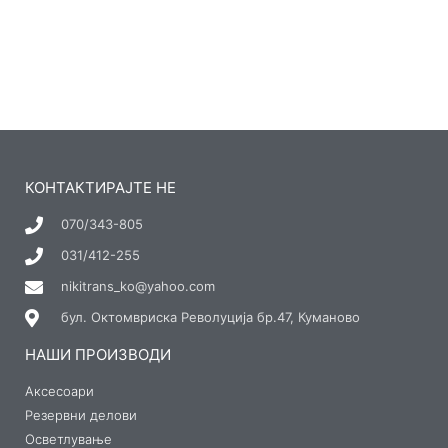
КОНТАКТИРАЈТЕ НЕ
070/343-805
031/412-255
nikitrans_ko@yahoo.com
бул. Октомвриска Револуција бр.47, Куманово
НАШИ ПРОИЗВОДИ
Аксесоари
Резервни делови
Осветлување