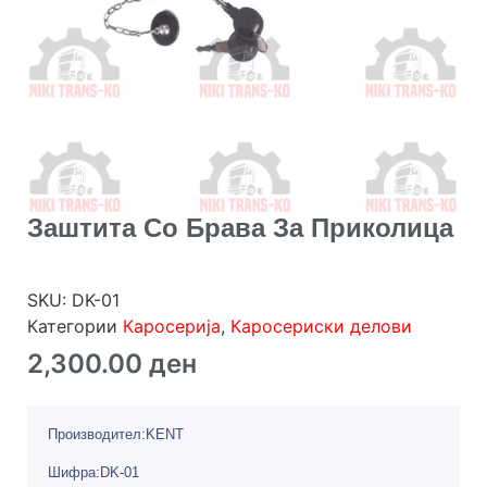
Заштита Со Брава За Приколица
SKU:
DK-01
Категории
Каросерија
,
Каросериски делови
2,300.00
ден
Производител:KENT
Шифра:DK-01