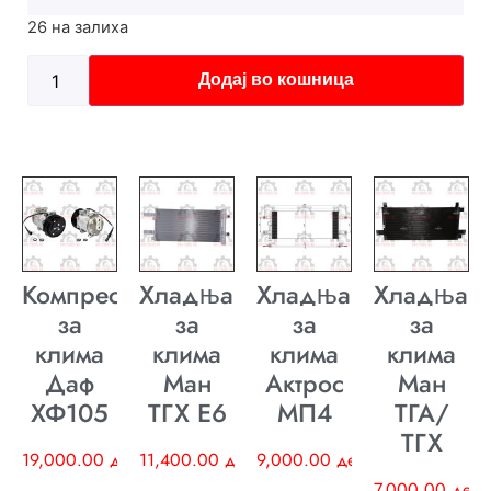
26 на залиха
Додај во кошница
Компресор
Хладњак
Хладњак
Хладњак
за
за
за
за
клима
клима
клима
клима
Даф
Ман
Актрос
Ман
ХФ105
ТГХ E6
МП4
ТГА/
ТГХ
19,000.00
ден
11,400.00
ден
9,000.00
ден
7,000.00
ден