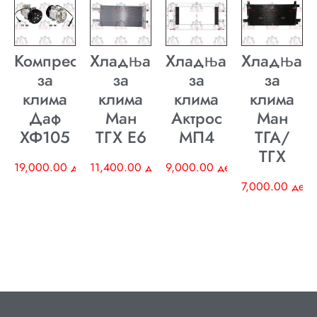
Компресор
Хладњак
Хладњак
Хладњак
за
за
за
за
клима
клима
клима
клима
Даф
Ман
Актрос
Ман
ХФ105
ТГХ E6
МП4
ТГА/
ТГХ
19,000.00
ден
11,400.00
ден
9,000.00
ден
7,000.00
ден