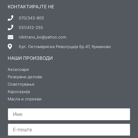
КОНТАКТИРАЈТЕ НЕ
070/343-805
031/412-255
nikitrans_ko@yahoo.com
бул. Октомвриска Револуција бр.47, Куманово
НАШИ ПРОИЗВОДИ
Аксесоари
Резервни делови
Осветлување
Каросерија
Масла и спрееви