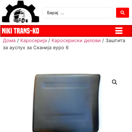
Дома
/
Каросерија
/
Каросериски делови
/ Заштита
за ауспух за Сканија еуро 6