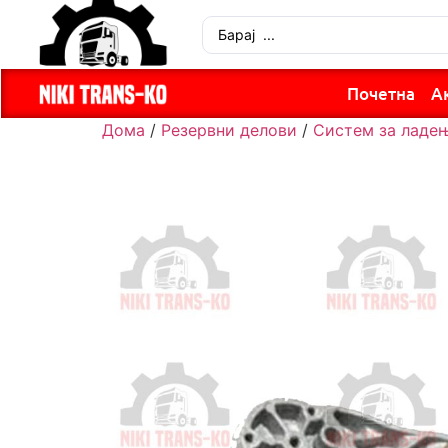
Почетна
А
Дома
/
Резервни делови
/
Систем за ладе