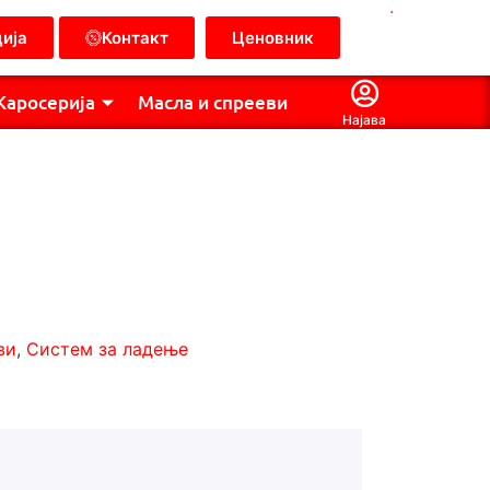
.
ија
Контакт
Ценовник
Каросерија
Масла и спрееви
Најава
ви
,
Систем за ладење