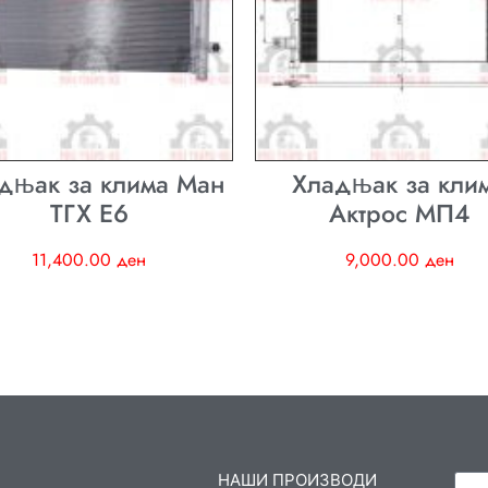
дњак за клима Ман
Хладњак за кли
ТГХ E6
Актрос МП4
11,400.00
ден
9,000.00
ден
НАШИ ПРОИЗВОДИ