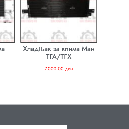
ма
Хладњак за клима Ман
ТГА/ТГХ
7,000.00
ден