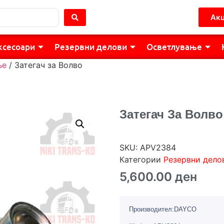
Акц
ксесоари
Резервни делови
Осветлување
ње
/ Затегач за Волво
Затегач За Волво
SKU:
APV2384
Категории
Резервни дело
5,600.00
ден
Производител:DAYCO