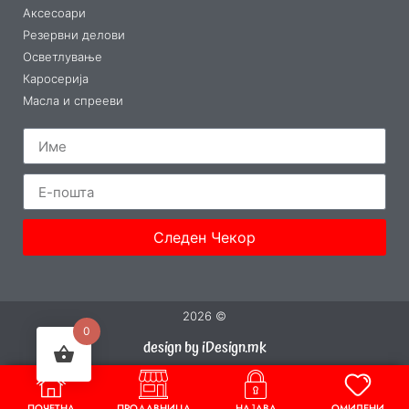
Аксесоари
Резервни делови
Осветлување
Каросерија
Масла и спрееви
Следен Чекор
2026 ©
0
design by iDesign.mk
ПОЧЕТНА
ПРОДАВНИЦА
НАЈАВА
ОМИЛЕНИ