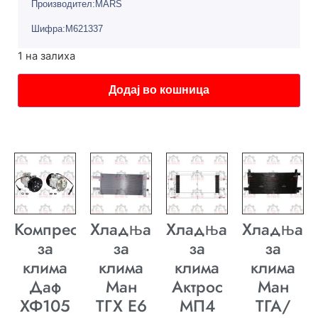
Производител:MARS
Шифра:M621337
1 на залиха
Додај во кошница
Компресор
Хладњак
Хладњак
Хладњак
за
за
за
за
клима
клима
клима
клима
Даф
Ман
Актрос
Ман
ХФ105
ТГХ E6
МП4
ТГА/