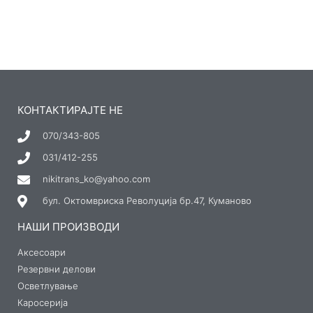
КОНТАКТИРАЈТЕ НЕ
070/343-805
031/412-255
nikitrans_ko@yahoo.com
бул. Октомвриска Револуција бр.47, Куманово
НАШИ ПРОИЗВОДИ
Аксесоари
Резервни делови
Осветлување
Каросерија