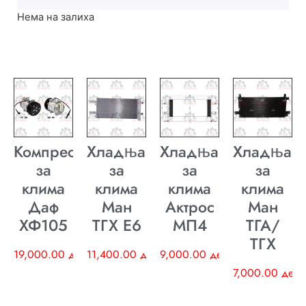
Нема на залиха
Компресор
Хладњак
Хладњак
Хладњак
за
за
за
за
клима
клима
клима
клима
Даф
Ман
Актрос
Ман
ХФ105
ТГХ E6
МП4
ТГА/
ТГХ
19,000.00
ден
11,400.00
ден
9,000.00
ден
7,000.00
ден