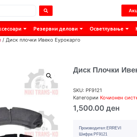
Акц
ксесоари
Резервни делови
Осветлување
м
/ Диск плочки Ивеко Еурокарго
Диск Плочки Иве
SKU:
PF9121
Категории
Кочионен сист
1,500.00
ден
Производител:ERREVI
Шифра:PF9121