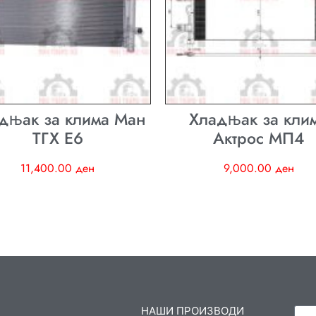
дњак за клима Ман
Хладњак за кли
ТГХ E6
Актрос МП4
11,400.00
ден
9,000.00
ден
НАШИ ПРОИЗВОДИ