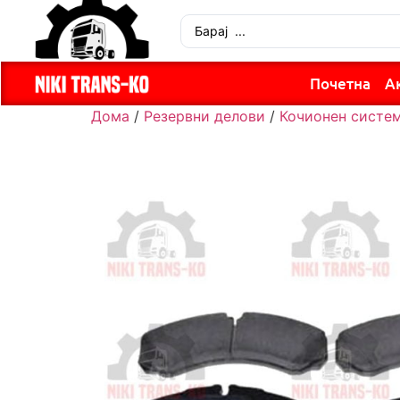
Почетна
А
Дома
/
Резервни делови
/
Кочионен систе