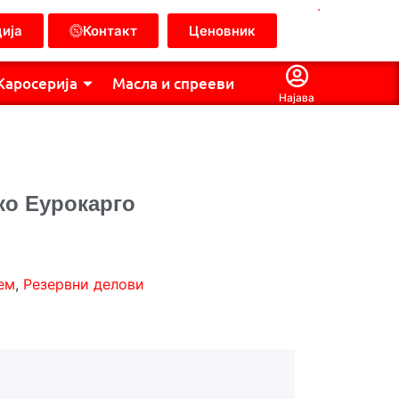
.
ија
Контакт
Ценовник
Каросерија
Масла и спрееви
Најава
ко Еурокарго
ем
,
Резервни делови