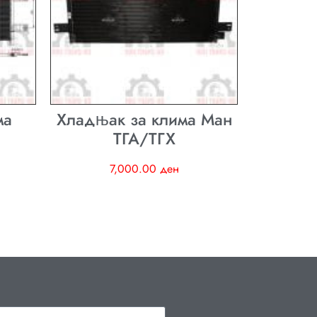
ма
Хладњак за клима Ман
ТГА/ТГХ
7,000.00
ден