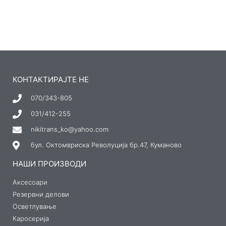
КОНТАКТИРАЈТЕ НЕ
070/343-805
031/412-255
nikitrans_ko@yahoo.com
бул. Октомвриска Револуција бр.47, Куманово
НАШИ ПРОИЗВОДИ
Аксесоари
Резервни делови
Осветлување
Каросерија