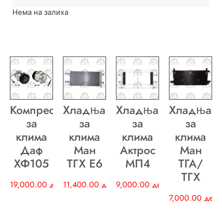
Нема на залиха
Компресор
Хладњак
Хладњак
Хладњак
за
за
за
за
клима
клима
клима
клима
Даф
Ман
Актрос
Ман
ХФ105
ТГХ E6
МП4
ТГА/
ТГХ
19,000.00
ден
11,400.00
ден
9,000.00
ден
7,000.00
ден