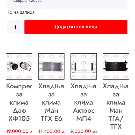
Шифра:4.20393
10 на залиха
Додај во кошница
Компресор
Хладњак
Хладњак
Хладњак
за
за
за
за
клима
клима
клима
клима
Даф
Ман
Актрос
Ман
ХФ105
ТГХ E6
МП4
ТГА/
ТГХ
19,000.00
ден
11,400.00
ден
9,000.00
ден