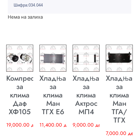
Шифра:034.044
Нема на залиха
Компресор
Хладњак
Хладњак
Хладњак
за
за
за
за
клима
клима
клима
клима
Даф
Ман
Актрос
Ман
ХФ105
ТГХ E6
МП4
ТГА/
ТГХ
19,000.00
ден
11,400.00
ден
9,000.00
ден
7,000.00
ден