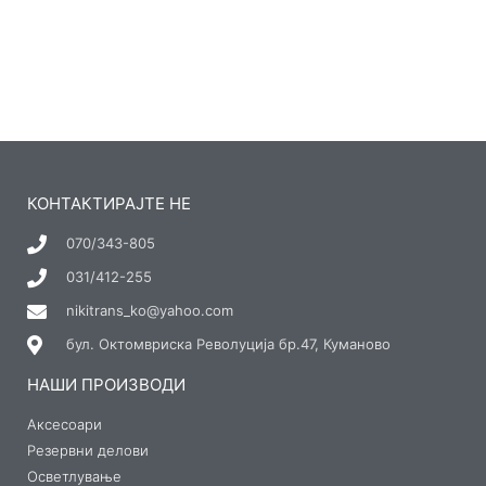
КОНТАКТИРАЈТЕ НЕ
070/343-805
031/412-255
nikitrans_ko@yahoo.com
бул. Октомвриска Револуција бр.47, Куманово
НАШИ ПРОИЗВОДИ
Аксесоари
Резервни делови
Осветлување