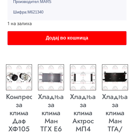
Производител:MARS
Шифра:M621340
1 на залиха
Додај во кошница
Компресор
Хладњак
Хладњак
Хладњак
за
за
за
за
клима
клима
клима
клима
Даф
Ман
Актрос
Ман
ХФ105
ТГХ E6
МП4
ТГА/