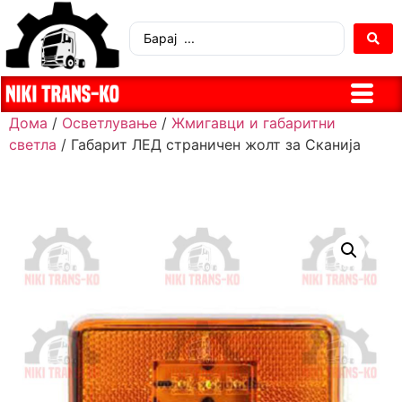
Дома
/
Осветлување
/
Жмигавци и габаритни
светла
/ Габарит ЛЕД страничен жолт за Сканија