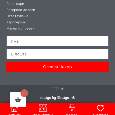
Аксесоари
Резервни делови
Осветлување
Каросерија
Масла и спрееви
Следен Чекор
2026 ©
0
design by iDesign.mk
ПОЧЕТНА
ПРОДАВНИЦА
НАЈАВА
ОМИЛЕНИ