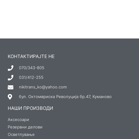
КОНТАКТИРАЈТЕ НЕ
070/343-805
031/412-255
nikitrans_ko@yahoo.com
бул. Октомвриска Револуција бр.47, Куманово
НАШИ ПРОИЗВОДИ
Аксесоари
Резервни делови
Осветлување