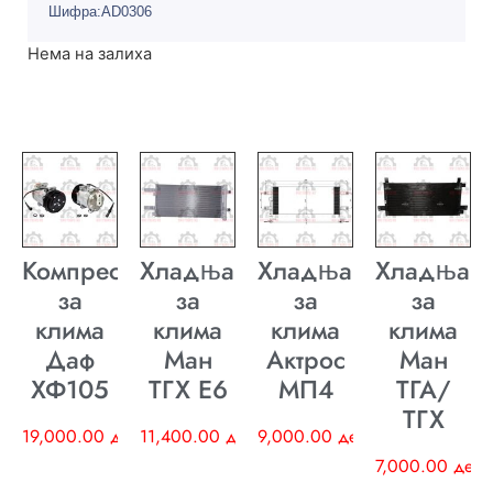
Шифра:AD0306
Нема на залиха
Компресор
Хладњак
Хладњак
Хладњак
за
за
за
за
клима
клима
клима
клима
Даф
Ман
Актрос
Ман
ХФ105
ТГХ E6
МП4
ТГА/
ТГХ
19,000.00
ден
11,400.00
ден
9,000.00
ден
7,000.00
ден