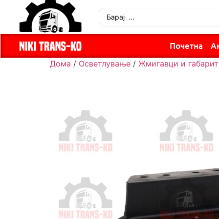
Почетна
А
Дома
/
Осветлување
/
Жмигавци и габарит