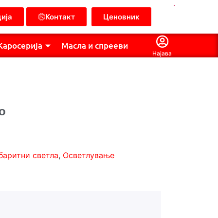
.
ија
Контакт
Ценовник
Каросерија
Масла и спрееви
Најава
о
баритни светла
,
Осветлување