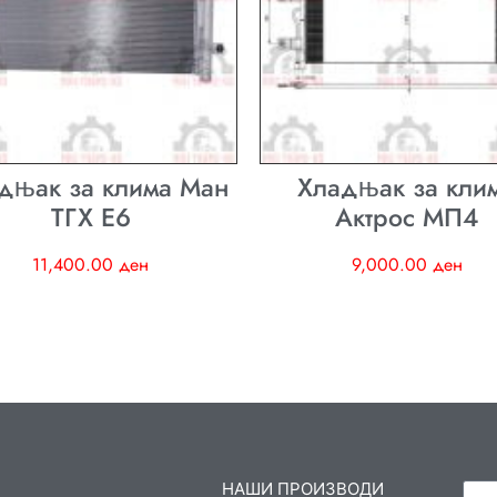
дњак за клима Ман
Хладњак за кли
ТГХ E6
Актрос МП4
11,400.00
ден
9,000.00
ден
НАШИ ПРОИЗВОДИ