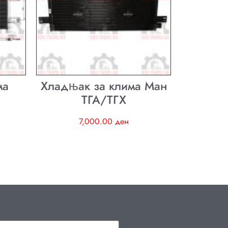
ма
Хладњак за клима Ман
ТГА/ТГХ
7,000.00
ден