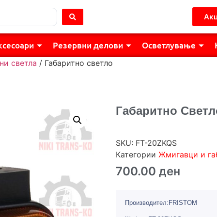
Акц
ксесоари
Резервни делови
Осветлување
ни светла
/ Габаритно светло
Габаритно Светл
SKU:
FT-20ZKQS
Категории
Жмигавци и га
700.00
ден
Производител:FRISTOM