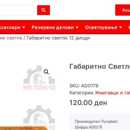
Акц
ксесоари
Резервни делови
Осветлување
ни светла
/ Габаритно светло 12 диоди
Габаритно Светл
SKU:
AD0179
Категории
Жмигавци и га
120.00
ден
Производител:Yuceplast
Шифра:AD0179