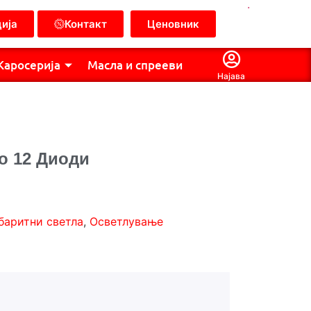
.
ија
Контакт
Ценовник
Каросерија
Масла и спрееви
Најава
о 12 Диоди
баритни светла
,
Осветлување