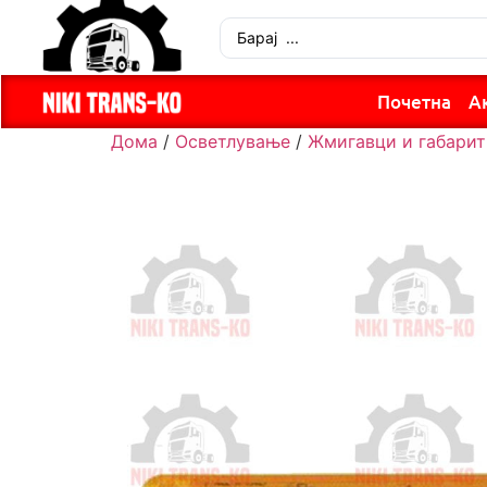
Почетна
А
Дома
/
Осветлување
/
Жмигавци и габарит