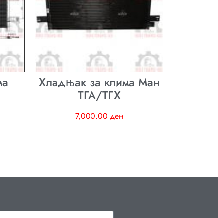
ма
Хладњак за клима Ман
ТГА/ТГХ
7,000.00
ден