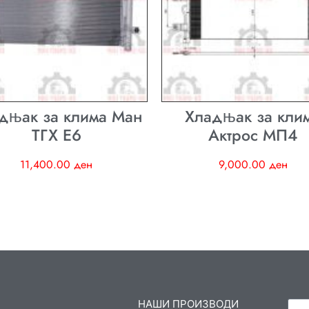
дњак за клима Ман
Хладњак за кли
ТГХ E6
Актрос МП4
11,400.00
ден
9,000.00
ден
НАШИ ПРОИЗВОДИ