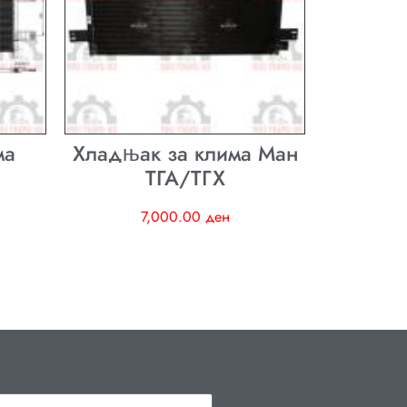
ма
Хладњак за клима Ман
ТГА/ТГХ
7,000.00
ден