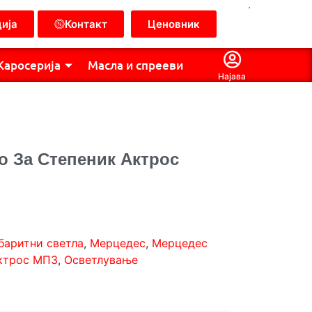
.
ија
Контакт
Ценовник
Каросерија
Масла и спрееви
Најава
о За Степеник Актрос
баритни светла
,
Мерцедес
,
Мерцедес
ктрос МП3
,
Осветлување