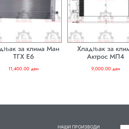
дњак за клима Ман
Хладњак за кли
ТГХ E6
Актрос МП4
11,400.00
ден
9,000.00
ден
НАШИ ПРОИЗВОДИ