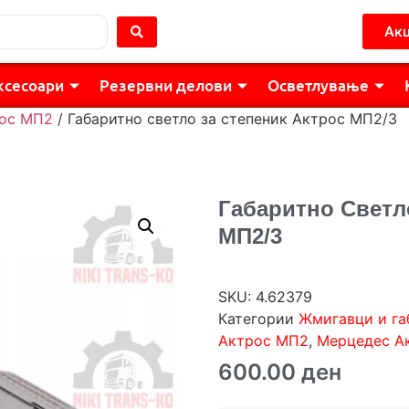
Акц
ксесоари
Резервни делови
Осветлување
ос МП2
/ Габаритно светло за степеник Актрос МП2/3
Габаритно Светл
МП2/3
SKU:
4.62379
Категории
Жмигавци и га
Актрос МП2
,
Мерцедес А
600.00
ден