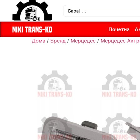
Почетна
А
Дома
/
Бренд
/
Мерцедес
/
Мерцедес Актр