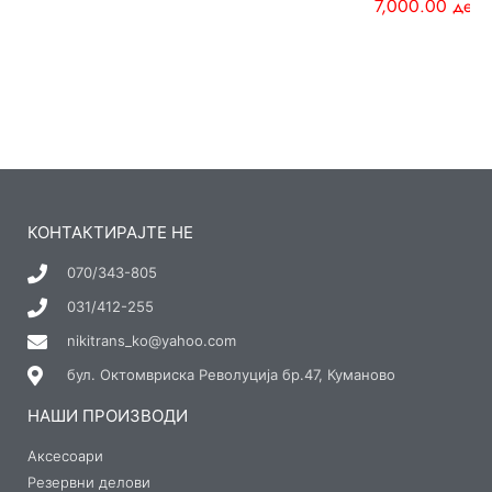
7,000.00
ден
КОНТАКТИРАЈТЕ НЕ
070/343-805
031/412-255
nikitrans_ko@yahoo.com
бул. Октомвриска Револуција бр.47, Куманово
НАШИ ПРОИЗВОДИ
Аксесоари
Резервни делови