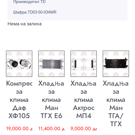
Производител:TD
Шифра:TD03-50-034WR
Нема на залиха
Компресор
Хладњак
Хладњак
Хладњак
за
за
за
за
клима
клима
клима
клима
Даф
Ман
Актрос
Ман
ХФ105
ТГХ E6
МП4
ТГА/
ТГХ
19,000.00
ден
11,400.00
ден
9,000.00
ден