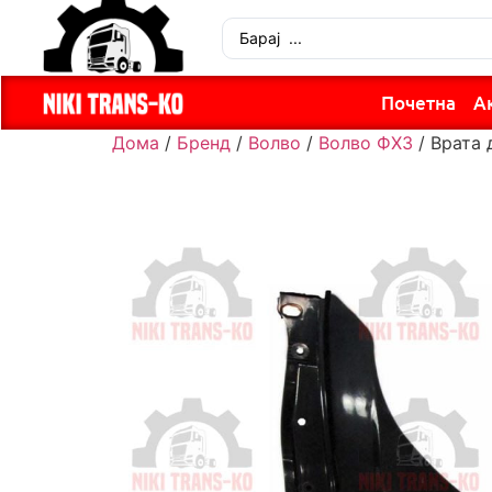
Почетна
А
Дома
/
Бренд
/
Волво
/
Волво ФХ3
/ Врата 