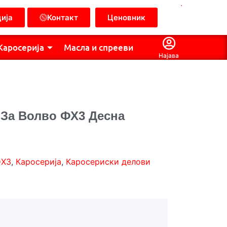
.
ија
Контакт
Ценовник
Каросерија
Масла и спрееви
Најава
 За Волво ФХ3 Десна
ФХ3
,
Каросерија
,
Каросериски делови