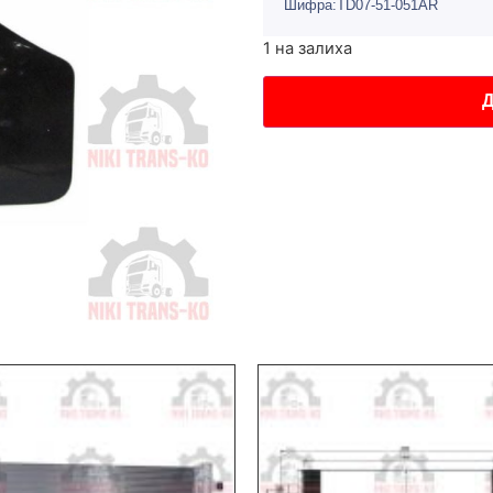
Шифра:TD07-51-051AR
1 на залиха
Д