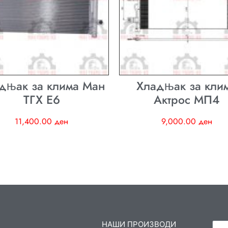
дњак за клима Ман
Хладњак за кли
ТГХ E6
Актрос МП4
11,400.00
ден
9,000.00
ден
НАШИ ПРОИЗВОДИ