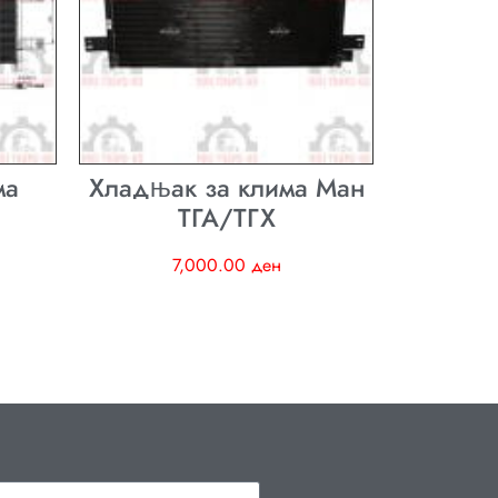
ма
Хладњак за клима Ман
ТГА/ТГХ
7,000.00
ден