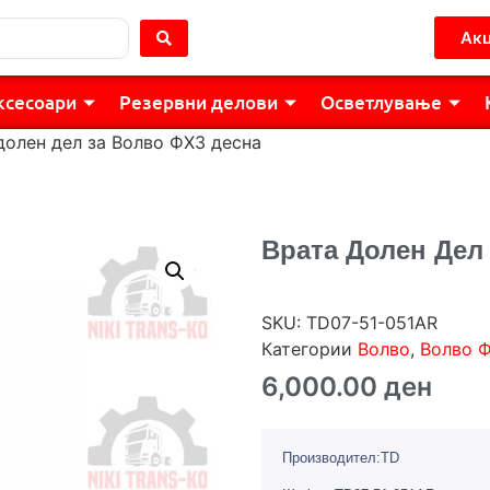
Акц
ксесоари
Резервни делови
Осветлување
долен дел за Волво ФХ3 десна
Врата Долен Дел
SKU:
TD07-51-051AR
Категории
Волво
,
Волво 
6,000.00
ден
Производител:TD