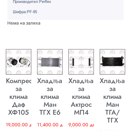
Производител:Perflex
Шифра:PF-95
Нема на залиха
Компресор
Хладњак
Хладњак
Хладњак
за
за
за
за
клима
клима
клима
клима
Даф
Ман
Актрос
Ман
ХФ105
ТГХ E6
МП4
ТГА/
ТГХ
19,000.00
ден
11,400.00
ден
9,000.00
ден