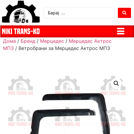
Дома
/
Бренд
/
Мерцедес
/
Мерцедес Актрос
МП3
/ Ветробрани за Мерцедес Актрос МП3