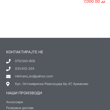
7,000.00
ден
КОНТАКТИРАЈТЕ НЕ
070/343-805
031/412-255
nikitrans_ko@yahoo.com
бул. Октомвриска Револуција бр.47, Куманово
НАШИ ПРОИЗВОДИ
Аксесоари
Резервни делови