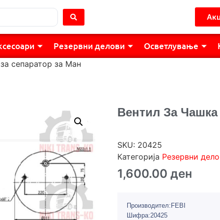
Акц
ксесоари
Резервни делови
Осветлување
 за сепаратор за Ман
Вентил За Чашка
SKU:
20425
Категорија
Резервни дело
1,600.00
ден
Производител:FEBI
Шифра:20425