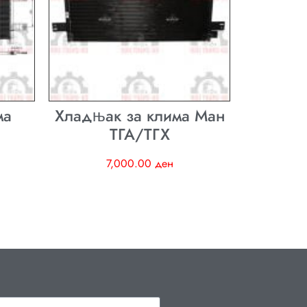
ма
Хладњак за клима Ман
ТГА/ТГХ
7,000.00
ден