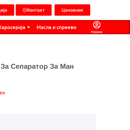
.
ија
Контакт
Ценовник
Каросерија
Масла и спрееви
Најава
 За Сепаратор За Ман
ви