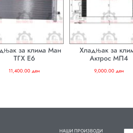
дњак за клима Ман
Хладњак за кли
ТГХ E6
Актрос МП4
11,400.00
ден
9,000.00
ден
НАШИ ПРОИЗВОДИ