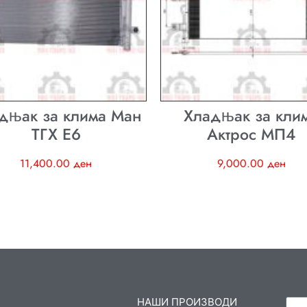
дњак за клима Ман
Хладњак за кли
ТГХ E6
Актрос МП4
11,400.00
ден
9,000.00
ден
НАШИ ПРОИЗВОДИ