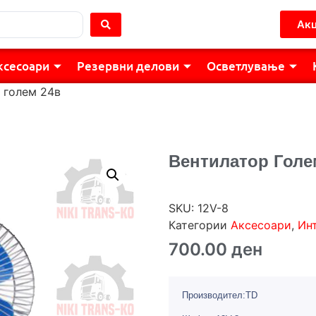
Акц
ксесоари
Резервни делови
Осветлување
 голем 24в
Вентилатор Голе
SKU:
12V-8
Категории
Аксесоари
,
Ин
700.00
ден
Производител:TD