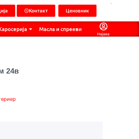
.
ија
Контакт
Ценовник
Каросерија
Масла и спрееви
Најава
м 24в
териер