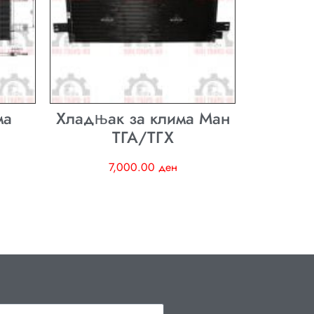
ма
Хладњак за клима Ман
ТГА/ТГХ
7,000.00
ден