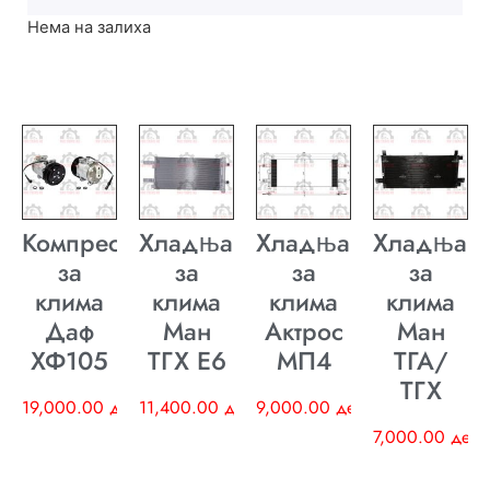
Нема на залиха
Компресор
Хладњак
Хладњак
Хладњак
за
за
за
за
клима
клима
клима
клима
Даф
Ман
Актрос
Ман
ХФ105
ТГХ E6
МП4
ТГА/
ТГХ
19,000.00
ден
11,400.00
ден
9,000.00
ден
7,000.00
ден