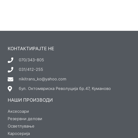
КОНТАКТИРАЈТЕ НЕ
070/343-805
031/412-255
nikitrans_ko@yahoo.com
бул. Октомвриска Револуција бр.47, Куманово
НАШИ ПРОИЗВОДИ
Аксесоари
Резервни делови
Осветлување
Каросерија