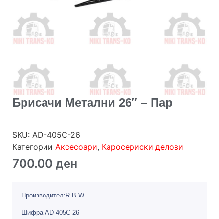
Брисачи Метални 26″ – Пар
SKU:
AD-405C-26
Категории
Аксесоари
,
Каросериски делови
700.00
ден
Производител:R.B.W
Шифра:AD-405C-26