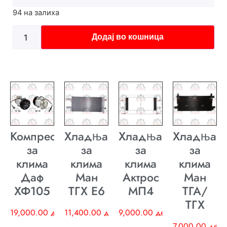
94 на залиха
Додај во кошница
Компресор
Хладњак
Хладњак
Хладњак
за
за
за
за
клима
клима
клима
клима
Даф
Ман
Актрос
Ман
ХФ105
ТГХ E6
МП4
ТГА/
ТГХ
19,000.00
ден
11,400.00
ден
9,000.00
ден
7,000.00
ден