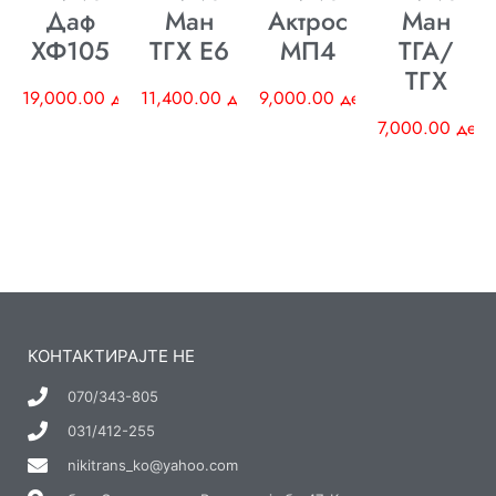
Даф
Ман
Актрос
Ман
ХФ105
ТГХ E6
МП4
ТГА/
ТГХ
19,000.00
ден
11,400.00
ден
9,000.00
ден
7,000.00
ден
КОНТАКТИРАЈТЕ НЕ
070/343-805
031/412-255
nikitrans_ko@yahoo.com