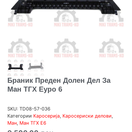
Браник Преден Долен Дел За
Ман ТГХ Еуро 6
SKU:
TD08-57-036
Категории
Каросерија
,
Каросериски делови
,
Ман
,
Ман ТГХ Е6