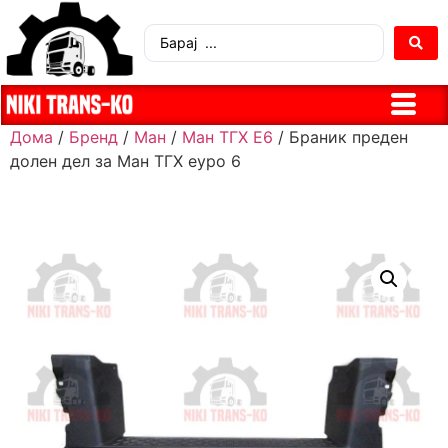
Дома
/
Бренд
/
Ман
/
Ман ТГХ Е6
/ Браник преден
долен дел за Ман ТГХ еуро 6