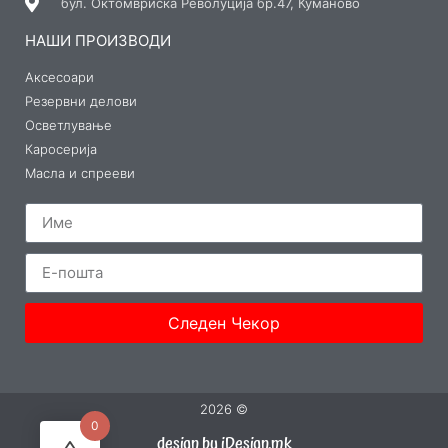
бул. Октомвриска Револуција бр.47, Куманово
НАШИ ПРОИЗВОДИ
Аксесоари
Резервни делови
Осветлување
Каросерија
Масла и спрееви
Следен Чекор
2026 ©
0
design by iDesign.mk