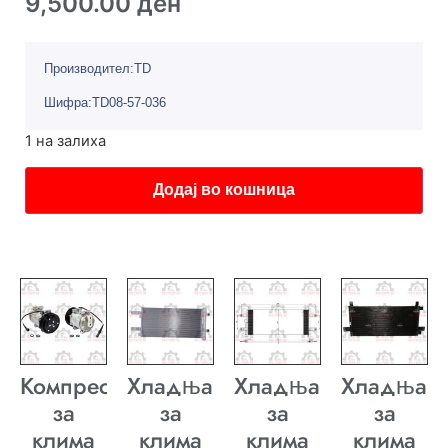
9,500.00
ден
Производител:TD
Шифра:TD08-57-036
1 на залиха
Додај во кошница
Компресор
Хладњак
Хладњак
Хладњак
за
за
за
за
клима
клима
клима
клима