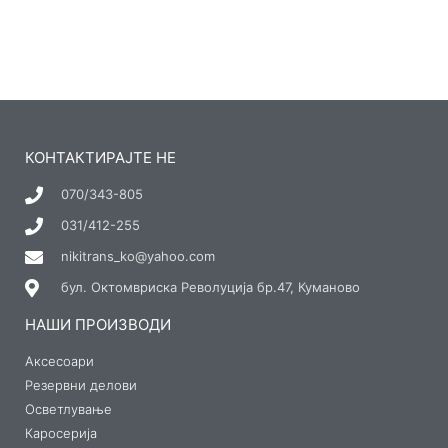
КОНТАКТИРАЈТЕ НЕ
070/343-805
031/412-255
nikitrans_ko@yahoo.com
бул. Октомвриска Револуција бр.47, Куманово
НАШИ ПРОИЗВОДИ
Аксесоари
Резервни делови
Осветлување
Каросерија