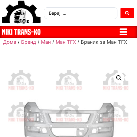
Дома
/
Бренд
/
Ман
/
Ман ТГХ
/ Браник за Ман ТГХ