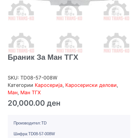
Браник За Ман ТГХ
SKU:
TD08-57-008W
Категории
Каросерија
,
Каросериски делови
,
Ман
,
Ман ТГХ
20,000.00
ден
Производител:TD
Шифра:TD08-57-008W