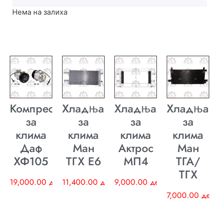
Нема на залиха
Компресор
Хладњак
Хладњак
Хладњак
за
за
за
за
клима
клима
клима
клима
Даф
Ман
Актрос
Ман
ХФ105
ТГХ E6
МП4
ТГА/
ТГХ
19,000.00
ден
11,400.00
ден
9,000.00
ден
7,000.00
ден