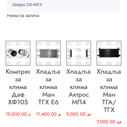
Шифра:330-40EX
Нема на залиха
Компресор
Хладњак
Хладњак
Хладњак
за
за
за
за
клима
клима
клима
клима
Даф
Ман
Актрос
Ман
ХФ105
ТГХ E6
МП4
ТГА/
ТГХ
19,000.00
ден
11,400.00
ден
9,000.00
ден
7,000.00
ден