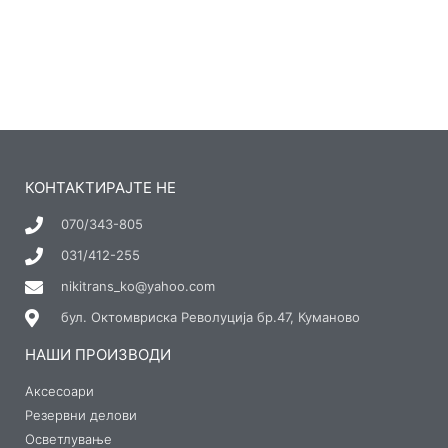
КОНТАКТИРАЈТЕ НЕ
070/343-805
031/412-255
nikitrans_ko@yahoo.com
бул. Октомвриска Револуција бр.47, Куманово
НАШИ ПРОИЗВОДИ
Аксесоари
Резервни делови
Осветлување