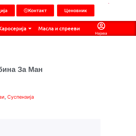
.
ија
Контакт
Ценовник
Каросерија
Масла и спрееви
Најава
бина За Ман
ви
,
Суспензија