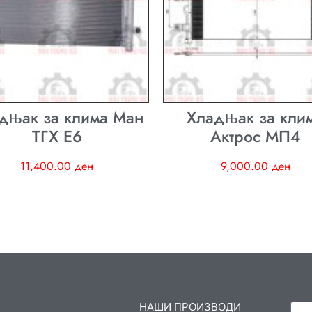
дњак за клима Ман
Хладњак за кли
ТГХ E6
Актрос МП4
11,400.00
ден
9,000.00
ден
НАШИ ПРОИЗВОДИ