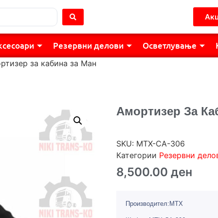
Акц
ксесоари
Резервни делови
Осветлување
ртизер за кабина за Ман
Амортизер За Ка
SKU:
MTX-CA-306
Категории
Резервни дело
8,500.00
ден
Производител:MTX