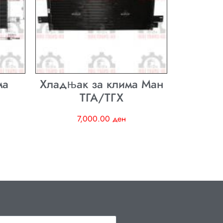
ма
Хладњак за клима Ман
ТГА/ТГХ
7,000.00
ден