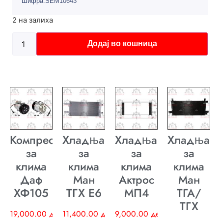
Шифра:SEM10643
2 на залиха
Додај во кошница
Компресор
Хладњак
Хладњак
Хладњак
за
за
за
за
клима
клима
клима
клима
Даф
Ман
Актрос
Ман
ХФ105
ТГХ E6
МП4
ТГА/
ТГХ
19,000.00
ден
11,400.00
ден
9,000.00
ден