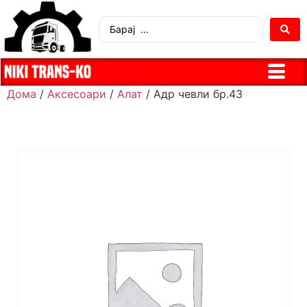
Дома
/
Аксесоари
/
Алат
/ Адр чевли бр.43