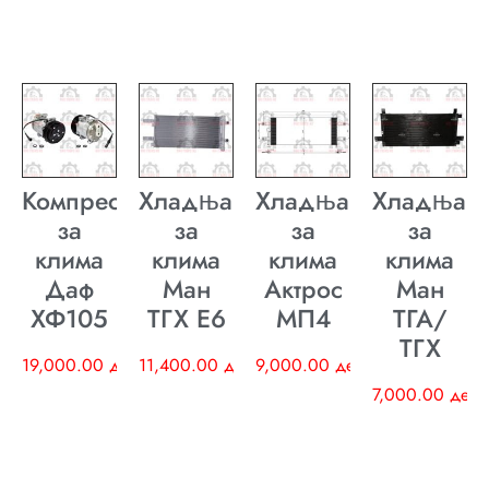
Компресор
Хладњак
Хладњак
Хладњак
за
за
за
за
клима
клима
клима
клима
Даф
Ман
Актрос
Ман
ХФ105
ТГХ E6
МП4
ТГА/
ТГХ
19,000.00
ден
11,400.00
ден
9,000.00
ден
7,000.00
ден