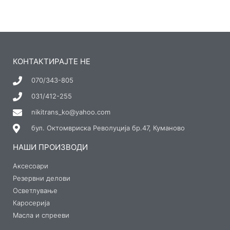
КОНТАКТИРАЈТЕ НЕ
070/343-805
031/412-255
nikitrans_ko@yahoo.com
бул. Октомвриска Револуција бр.47, Куманово
НАШИ ПРОИЗВОДИ
Аксесоари
Резервни делови
Осветлување
Каросерија
Масла и спрееви