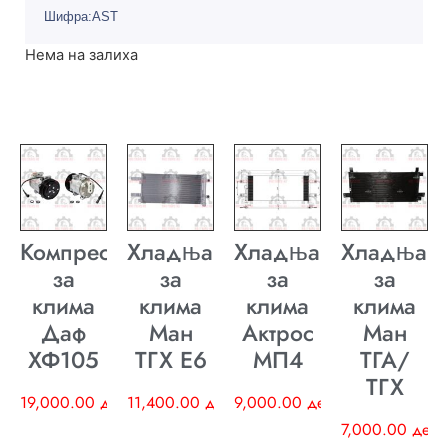
Шифра:AST
Нема на залиха
Компресор
Хладњак
Хладњак
Хладњак
за
за
за
за
клима
клима
клима
клима
Даф
Ман
Актрос
Ман
ХФ105
ТГХ E6
МП4
ТГА/
ТГХ
19,000.00
ден
11,400.00
ден
9,000.00
ден
7,000.00
ден