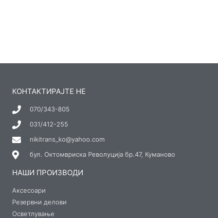
КОНТАКТИРАЈТЕ НЕ
070/343-805
031/412-255
nikitrans_ko@yahoo.com
бул. Октомвриска Револуција бр.47, Куманово
НАШИ ПРОИЗВОДИ
Аксесоари
Резервни делови
Осветлување