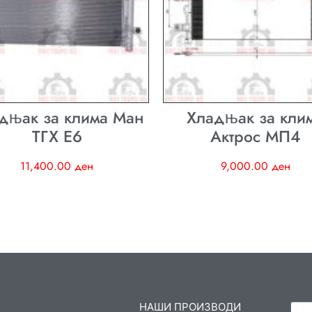
дњак за клима Ман
Хладњак за кли
ТГХ E6
Актрос МП4
11,400.00
ден
9,000.00
ден
НАШИ ПРОИЗВОДИ