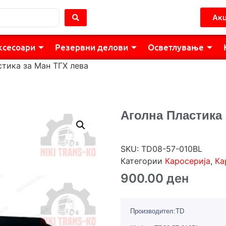
Акц
ксесоари
Резервни делови
Осветлување
стика за Ман ТГХ лева
Аголна Пластика
SKU:
TD08-57-010BL
Категории
Каросерија
,
Ка
900.00
ден
Производител:TD