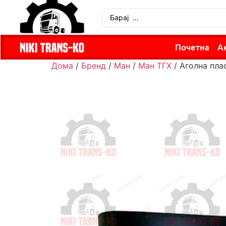
Почетна
А
Дома
/
Бренд
/
Ман
/
Ман ТГХ
/ Аголна пла