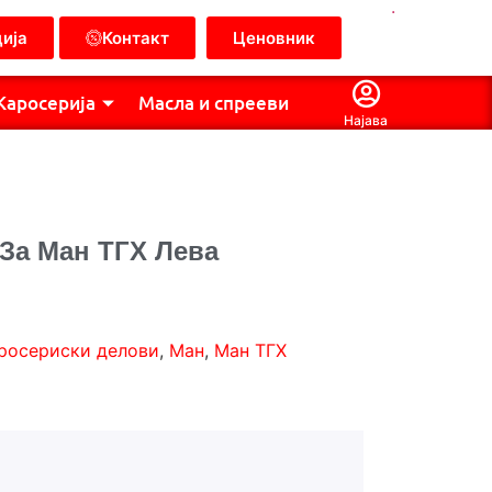
.
ија
Контакт
Ценовник
Каросерија
Масла и спрееви
Најава
 За Ман ТГХ Лева
росериски делови
,
Ман
,
Ман ТГХ