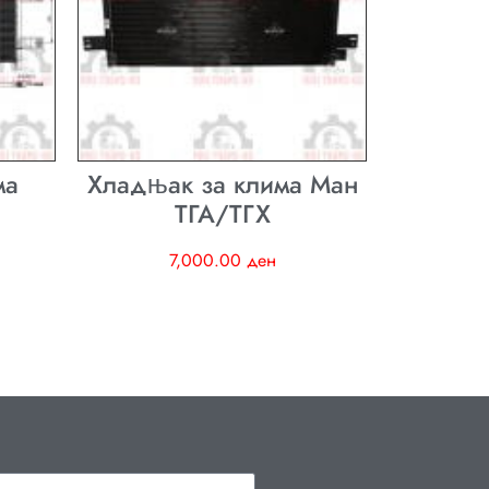
ма
Хладњак за клима Ман
ТГА/ТГХ
7,000.00
ден