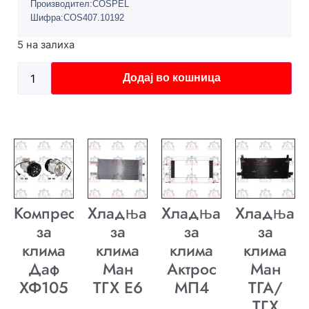
Производител:COSPEL
Шифра:COS407.10192
5 на залиха
Додај во кошница
Компресор
Хладњак
Хладњак
Хладњак
за
за
за
за
клима
клима
клима
клима
Даф
Ман
Актрос
Ман
ХФ105
ТГХ E6
МП4
ТГА/
ТГХ