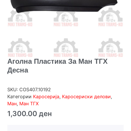
Аголна Пластика За Ман ТГХ
Десна
SKU:
COS407.10192
Категории
Каросерија
,
Каросериски делови
,
Ман
,
Ман ТГХ
1,300.00
ден