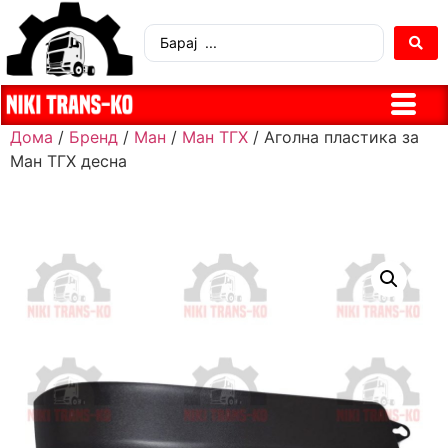
Дома
/
Бренд
/
Ман
/
Ман ТГХ
/ Аголна пластика за
Ман ТГХ десна