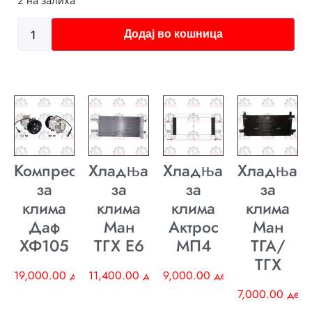
2 на залиха
Додај во кошница
Компресор
Хладњак
Хладњак
Хладњак
за
за
за
за
клима
клима
клима
клима
Даф
Ман
Актрос
Ман
ХФ105
ТГХ E6
МП4
ТГА/
ТГХ
19,000.00
ден
11,400.00
ден
9,000.00
ден
7,000.00
ден