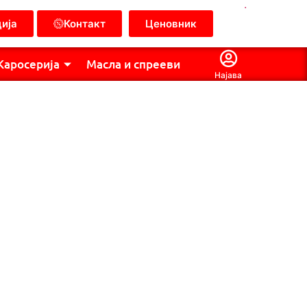
.
ија
Контакт
Ценовник
Каросерија
Масла и спрееви
Најава