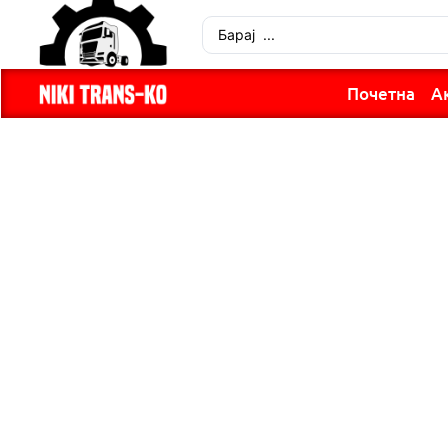
Почетна
А