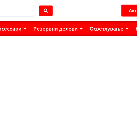
Акц
ксесоари
Резервни делови
Осветлување