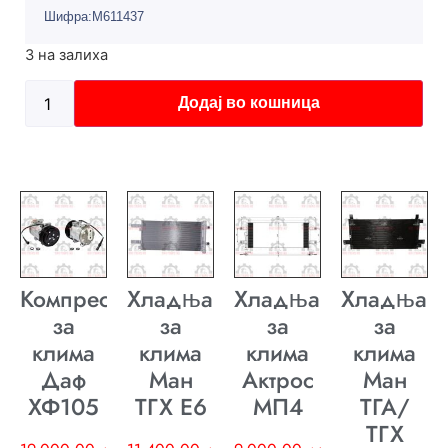
Шифра:M611437
3 на залиха
Додај во кошница
Компресор
Хладњак
Хладњак
Хладњак
за
за
за
за
клима
клима
клима
клима
Даф
Ман
Актрос
Ман
ХФ105
ТГХ E6
МП4
ТГА/
ТГХ