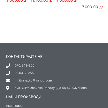
19,000.00
ден
11,400.00
ден
9,000.00
ден
7,000.00
ден
КОНТАКТИРАЈТЕ НЕ
070/343-805
031/412-255
nikitrans_ko@yahoo.com
бул. Октомвриска Револуција бр.47, Куманово
НАШИ ПРОИЗВОДИ
Аксесоари