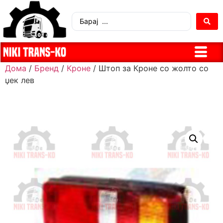
Дома
/
Бренд
/
Кроне
/ Штоп за Кроне со жолто со
џек лев