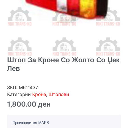
Штоп За Кроне Со Жолто Со Џек
Лев
SKU:
M611437
Категории
Кроне
,
Штопови
1,800.00
ден
Производител:MARS