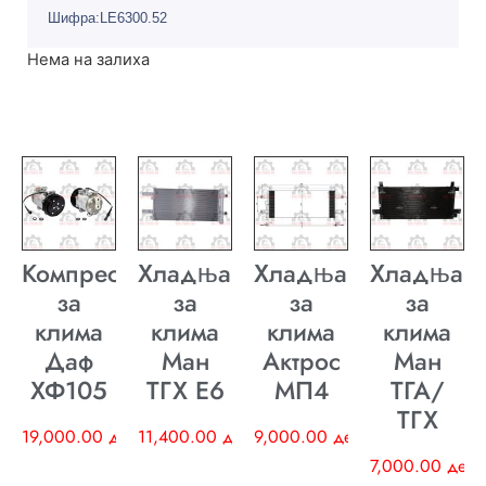
Шифра:LE6300.52
Нема на залиха
Компресор
Хладњак
Хладњак
Хладњак
за
за
за
за
клима
клима
клима
клима
Даф
Ман
Актрос
Ман
ХФ105
ТГХ E6
МП4
ТГА/
ТГХ
19,000.00
ден
11,400.00
ден
9,000.00
ден
7,000.00
ден