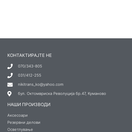
КОНТАКТИРАЈТЕ НЕ
070/343-805
031/412-255
nikitrans_ko@yahoo.com
бул. Октомвриска Револуција бр.47, Куманово
НАШИ ПРОИЗВОДИ
Аксесоари
Резервни делови
Осветлување