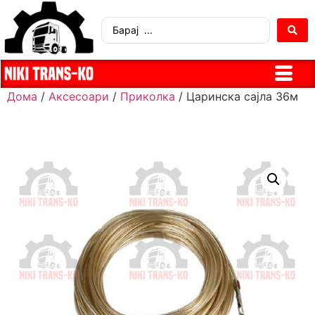
Дома
/
Аксесоари
/
Приколка
/ Царинска сајла 36м