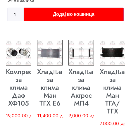
54 на залиха
Додај во кошница
Компресор
Хладњак
Хладњак
Хладњак
за
за
за
за
клима
клима
клима
клима
Даф
Ман
Актрос
Ман
ХФ105
ТГХ E6
МП4
ТГА/
ТГХ
19,000.00
ден
11,400.00
ден
9,000.00
ден
7,000.00
ден