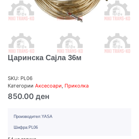
Царинска Сајла 36м
SKU:
PL06
Категории
Аксесоари
,
Приколка
850.00
ден
Производител:YASA
Шифра:PL06